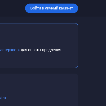
Войти в личный кабинет
астерхост»
для оплаты продления.
t.ru